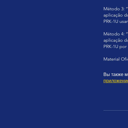
Método 3: 
aplicação d
PRK-1U usan
Método 4: 
aplicação d
PRK-1U por 
Material Ofi
Вы также м
приложени