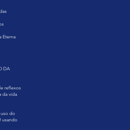
 das
os
a Eterna
O DA
e reflexos
a da vida
 uso do
U usando