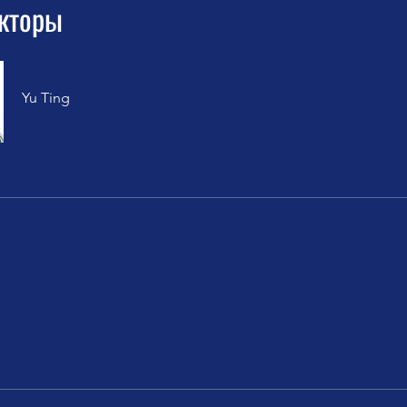
кторы
Yu Ting