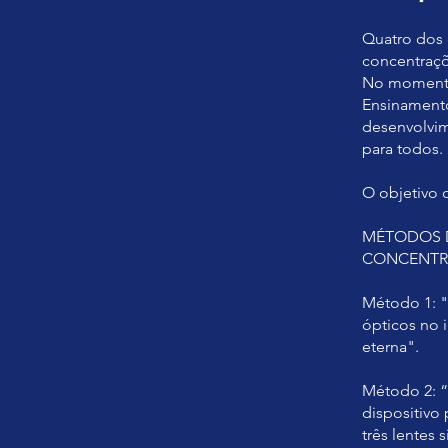
Quatro dos 
concentraçõ
No momento,
Ensinamento
desenvolvim
para todos.
O objetivo 
MÉTODOS D
CONCENTRA
Método 1: "
ópticos no i
eterna".
Método 2: “
dispositivo
três lentes