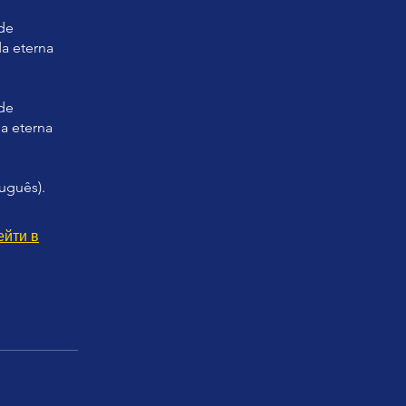
de
a eterna
de
a eterna
tuguês).
ейти в