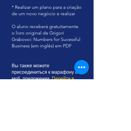
* Realizar um plano para a criação
de um novo negócio e realizar
O aluno receberá gratuitamente
o livro original de Grigori
Grabovoi: Numbers for Sucessful
Business (em inglês) em PDF
Вы также можете
присоединиться к марафону в
моб. приложении.
Перейти в
приложение
Инструкторы