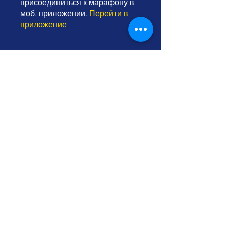
присоединиться к марафону в
моб. приложении.
Перейти в
приложение
Инструкторы
Yu Ting
Цена
80,00 R$
Поделиться