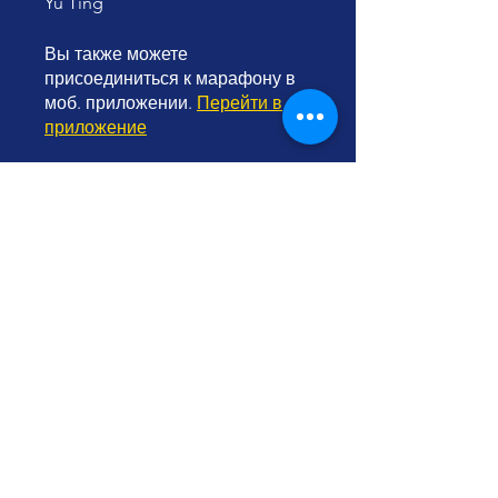
Yu Ting
Вы также можете
присоединиться к марафону в
моб. приложении.
Перейти в
приложение
Инструкторы
Yu Ting
Цена
Бесплатно