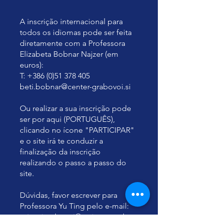
A inscrição internacional para
todos os idiomas pode ser feita
diretamente com a Professora
Elizabeta Bobnar Najzer (em
euros):
T: +386 (0)51 378 405
beti.bobnar@center-grabovoi.si
Ou realizar a sua inscrição pode
ser por aqui (PORTUGUÊS),
clicando no ícone "PARTICIPAR"
e o site irá te conduzir a
finalização da inscrição
realizando o passo a passo do
site.
Dúvidas, favor escrever para
Professora Yu Ting pelo e-mail:
grigorigrabovoi@yuting.com.br