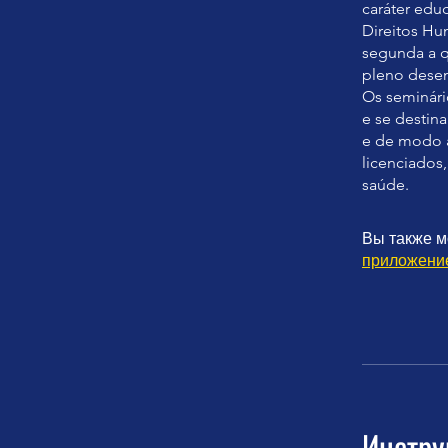
caráter edu
Direitos Hu
segunda a q
pleno dese
Os seminári
e se destin
e de modo a
licenciados,
Вы также м
приложени
Инстру