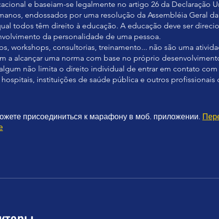
cacional e baseiam-se legalmente no artigo 26 da Declaração U
manos, endossados por uma resolução da Assembléia Geral d
ual todos têm direito à educação. A educação deve ser direci
nvolvimento da personalidade de uma pessoa.
os, workshops, consultorias, treinamento... não são uma ativi
am a alcançar uma norma com base no próprio desenvolvimento
lgum não limita o direito individual de entrar em contato co
 hospitais, instituições de saúde pública e outros profissionais
ожете присоединиться к марафону в моб. приложении.
Пер
е
кторы