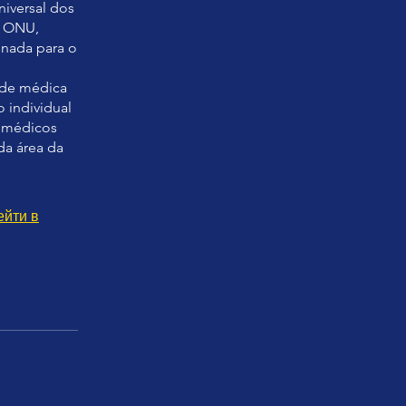
niversal dos
a ONU,
onada para o
dade médica
 individual
m médicos
 da área da
ейти в