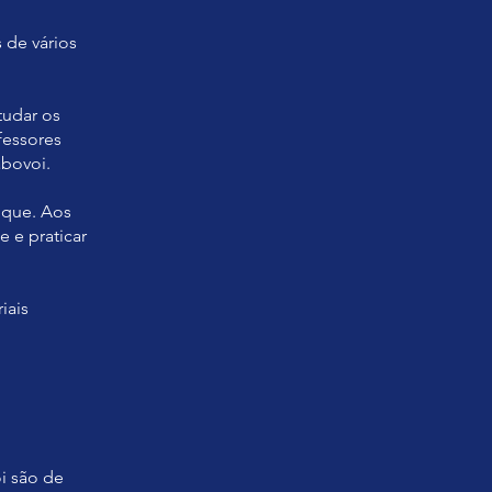
 de vários
tudar os
fessores
bovoi.
ique. Aos
 e praticar
iais
i são de