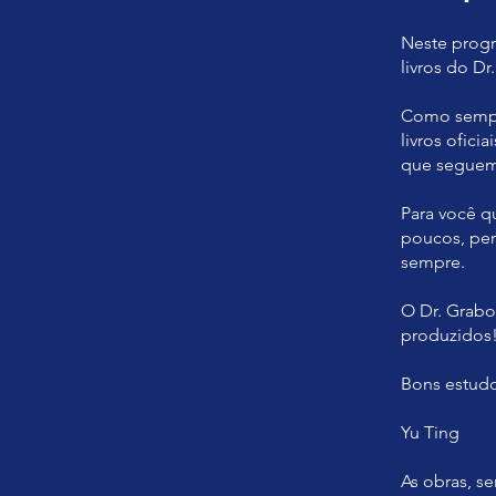
Neste progr
livros do Dr
Como sempre
livros ofici
que seguem
Para você q
poucos, per
sempre.
O Dr. Grabo
produzidos
Bons estudo
Yu Ting
As obras, s