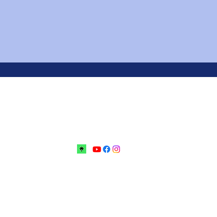
bovoi no Centro Educacional Grigori Grabovoi - F
mos e Condições Política da loja Política de Privacidade Conta