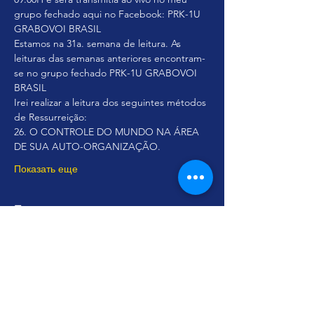
grupo fechado aqui no Facebook: PRK-1U 
GRABOVOI BRASIL
Estamos na 31a. semana de leitura. As 
leituras das semanas anteriores encontram-
se no grupo fechado PRK-1U GRABOVOI 
BRASIL
Irei realizar a leitura dos seguintes métodos 
de Ressurreição:
26. O CONTROLE DO MUNDO NA ÁREA 
DE SUA AUTO-ORGANIZAÇÃO.
Показать еще
Поделиться
© Все права защищены