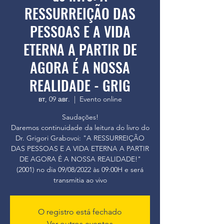
RESSURREIÇÃO DAS
PESSOAS E A VIDA
ETERNA A PARTIR DE
AGORA É A NOSSA
REALIDADE - GRIG
вт, 09 авг.
  |  
Evento online
Saudações!
Daremos continuidade da leitura do livro do
Dr. Grigori Grabovoi: "A RESSURREIÇÃO
DAS PESSOAS E A VIDA ETERNA A PARTIR
DE AGORA É A NOSSA REALIDADE!"
(2001) no dia 09/08/2022 às 09:00H e será
transmitia ao vivo
O registro está fechado
Ver outros eventos