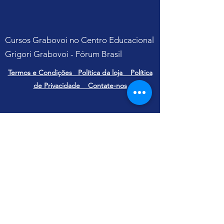
Cursos Grabovoi no Centro Educacional
Grigori Grabovoi - Fórum Brasil
Termos e Condições Política da loja Política
de Privacidade Contate-nos
Yu Ting
CNPJ
31.112.868
/0001-07
Alameda Terracota, 185 CJ 105 - Cerâmica
São Caetano do Sul - São Paulo
CEP
09531-190
E-mail:
contato@yuting.com.br