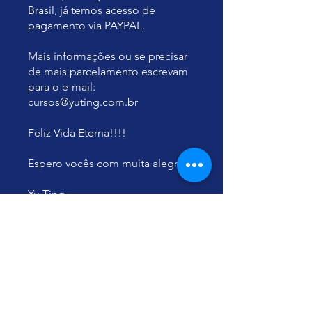
Brasil, já temos acesso de
pagamento via PAYPAL.
Mais informações ou se precisar
de mais parcelamento escrevam
para o e-mail:
cursos@yuting.com.br
Feliz Vida Eterna!!!!
Espero vocês com muita alegria!
Yu Ting
Conferencista e Professora
certificada pelo Education Center
Grabovoi, Consultora, Lecture,
Agente, Tradutora GRABOVOI®
Agente autorizada PRK-1U.
Temu programu se lahko