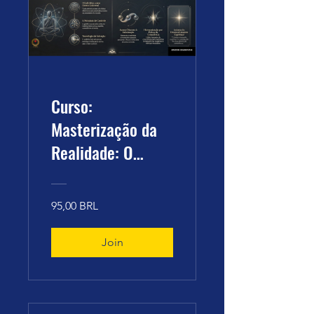
Curso:
Masterização da
Realidade: O
Sistema de Gestão
de Grigori
95,00 BRL
Grabovoi -
03.03.2026 às
Join
15:00H (BRT)