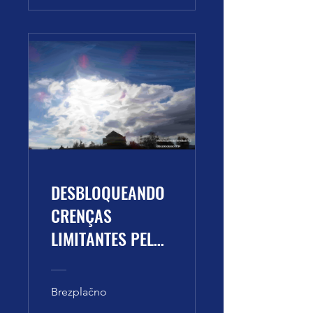
DESBLOQUEANDO
CRENÇAS
LIMITANTES PELAS
SÉRIES
NUMÉRICAS
Brezplačno