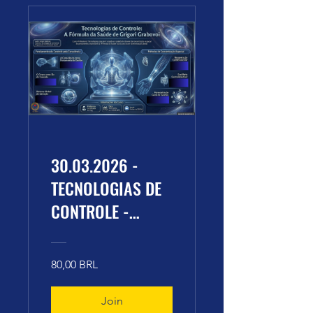
30.03.2026 -
TECNOLOGIAS DE
CONTROLE -
PROGRAMA DE TV
HEALTH FORMULA
80,00 BRL
(1/10) - GRIGORI
GRABOVOI (1999
Join