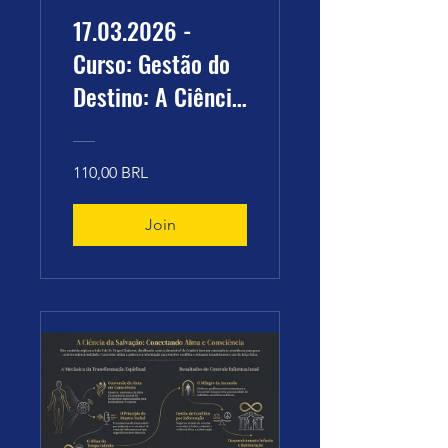
17.03.2026 -
Curso: Gestão do
Destino: A Ciência
da Consciência, do
Tempo e a Criação
110,00 BRL
da Realidade de
Grigori Grabovoi.
Join