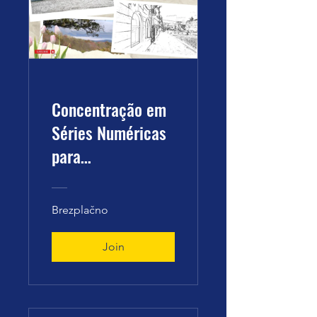
Concentração em
Séries Numéricas
para
Transformação de
um Propósito
Brezplačno
Join