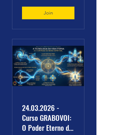
Eventos e o Amor
- Grigori Grabovoi
Join
24.03.2026 -
Curso GRABOVOI:
O Poder Eterno da