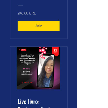
numéricas
aplicadas para o
240,00 BRL
equilíbrio dos
chakras.
Join
Live livro: