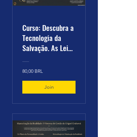
Curso: Descubra a
Tecnologia da
Salvação. As Leis
de Conexão entre
Alma e
80,00 BRL
Consciência -
10.03.2026 às
Join
15:00H (BRT)