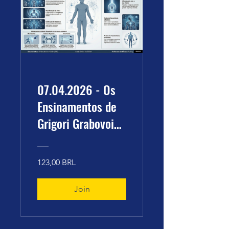
07.04.2026 - Os
Ensinamentos de
Grigori Grabovoi
sobre o Corpo
Humano
123,00 BRL
(18.10.2003)
Join