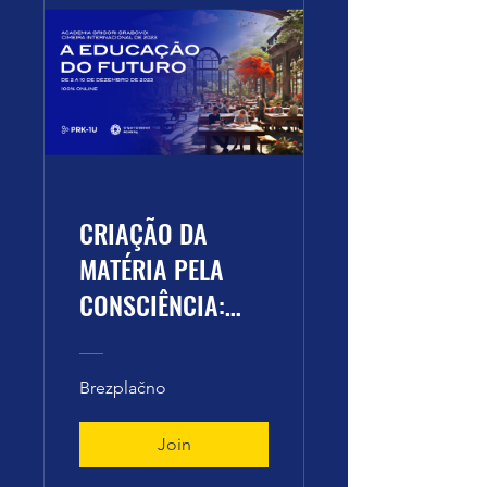
CRIAÇÃO DA
MATÉRIA PELA
CONSCIÊNCIA:
REALIDADE E
EXPERIÊNCIAS
Brezplačno
Join