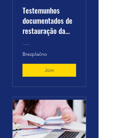
Testemunhos
documentados de
restauração da
saúde - Métodos e
Tecnologias de
Brezplačno
Grigori Grabovoi
Join