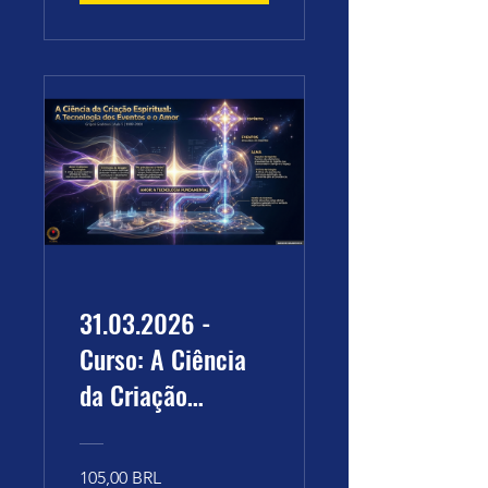
-2000).
31.03.2026 -
Curso: A Ciência
da Criação
Espiritual: A
Tecnologia dos
105,00 BRL