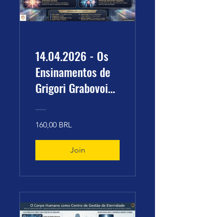
14.04.2026 - Os
Ensinamentos de
Grigori Grabovoi
sobre a Vida
Eterna -
160,00 BRL
Tecnologias de
Controle e
Join
Desenvolvimento
Infinito.