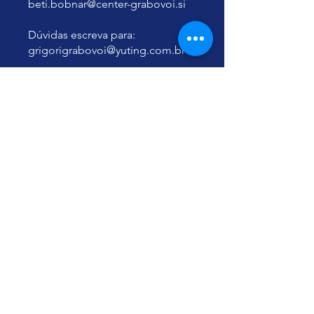
beti.bobnar@center-grabovoi.si
Dúvidas escreva para:
grigorigrabovoi@yuting.com.br
Feliz Vida Eterna!
Yu Ting
Naturóloga, Acupunturista,
Radiestesista, Conferencista e
Professora certificada pelo
Education Center Grabovoi,
Consultora, Lecture, Agente,
Tradutora GRABOVOI®, Agente
Temu programu se lahko
pridružite tudi prek mobilne
aplikacije.
Pojdi v aplikacijo