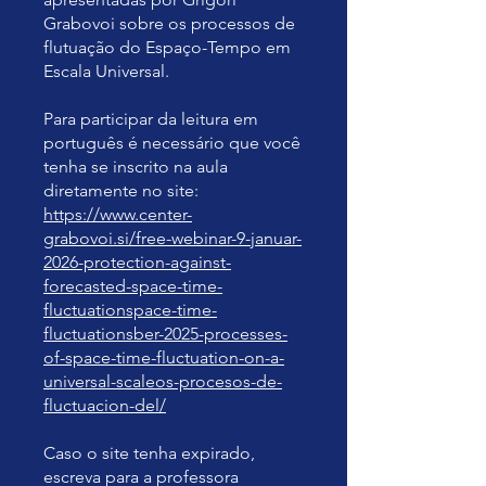
Grabovoi sobre os processos de
flutuação do Espaço-Tempo em
Escala Universal.
Para participar da leitura em
português é necessário que você
tenha se inscrito na aula
https://www.center-
grabovoi.si/free-webinar-9-januar-
2026-protection-against-
forecasted-space-time-
fluctuationspace-time-
fluctuationsber-2025-processes-
of-space-time-fluctuation-on-a-
universal-scaleos-procesos-de-
fluctuacion-del/
Caso o site tenha expirado,
escreva para a professora