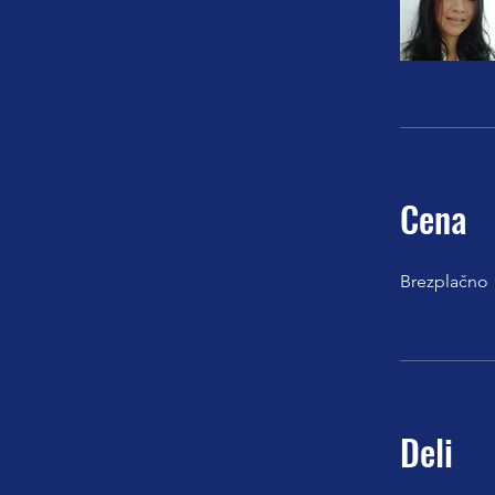
Cena
Brezplačno
Deli