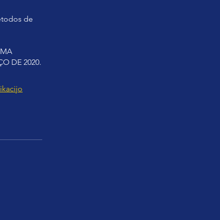
métodos de
 UMA
O DE 2020.
ikacijo