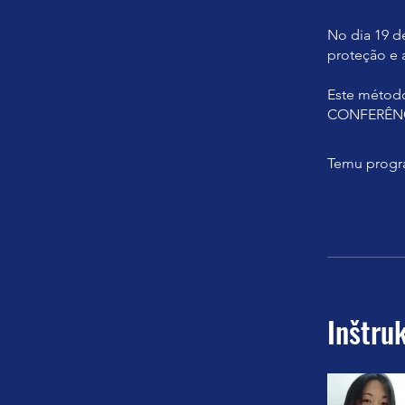
No dia 19 d
proteção e 
Este métod
CONFERÊNC
Temu progra
Inštruk