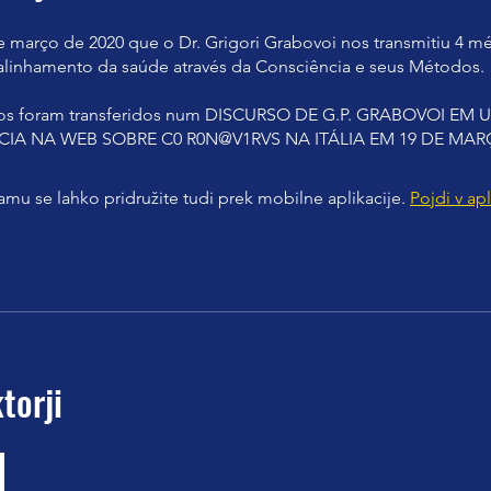
e março de 2020 que o Dr. Grigori Grabovoi nos transmitiu 4 
alinhamento da saúde através da Consciência e seus Métodos.
os foram transferidos num DISCURSO DE G.P. GRABOVOI EM
IA NA WEB SOBRE C0 R0N@V1RVS NA ITÁLIA EM 19 DE MARÇ
mu se lahko pridružite tudi prek mobilne aplikacije.
Pojdi v apl
torji