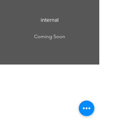
internal
Coming Soon
Cursos Grabovoi no Centro Educacional
Grigori Grabovoi - Fórum Brasil
Termos e Condições Política da loja Política
de Privacidade Contate-nos