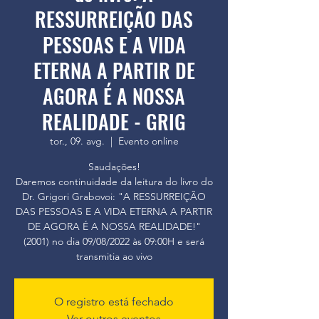
RESSURREIÇÃO DAS
PESSOAS E A VIDA
ETERNA A PARTIR DE
AGORA É A NOSSA
REALIDADE - GRIG
tor., 09. avg.
  |  
Evento online
Saudações!
Daremos continuidade da leitura do livro do
Dr. Grigori Grabovoi: "A RESSURREIÇÃO
DAS PESSOAS E A VIDA ETERNA A PARTIR
DE AGORA É A NOSSA REALIDADE!"
(2001) no dia 09/08/2022 às 09:00H e será
transmitia ao vivo
O registro está fechado
Ver outros eventos