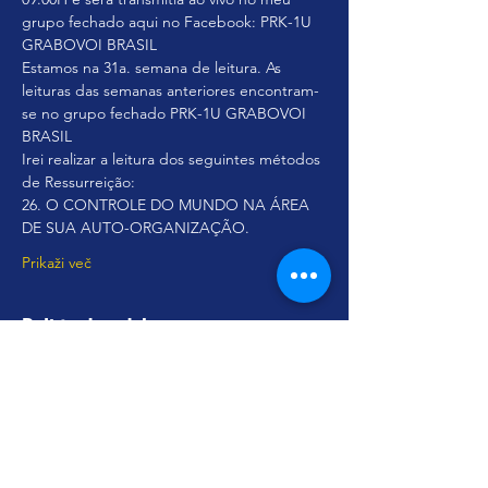
grupo fechado aqui no Facebook: PRK-1U 
GRABOVOI BRASIL
Estamos na 31a. semana de leitura. As 
leituras das semanas anteriores encontram-
se no grupo fechado PRK-1U GRABOVOI 
BRASIL
Irei realizar a leitura dos seguintes métodos 
de Ressurreição:
26. O CONTROLE DO MUNDO NA ÁREA 
DE SUA AUTO-ORGANIZAÇÃO.
Prikaži več
Deli ta dogodek
© Copyright