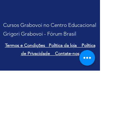
Cursos Grabovoi no Centro Educacional
Grigori Grabovoi - Fórum Brasil
Termos e Condições Política da loja Política
de Privacidade Contate-nos
Yu Ting
CNPJ
31.112.868
/0001-07
Alameda Terracota, 185 CJ 105 - Cerâmica
São Caetano do Sul - São Paulo
CEP
09531-190
E-mail:
contato@yuting.com.br