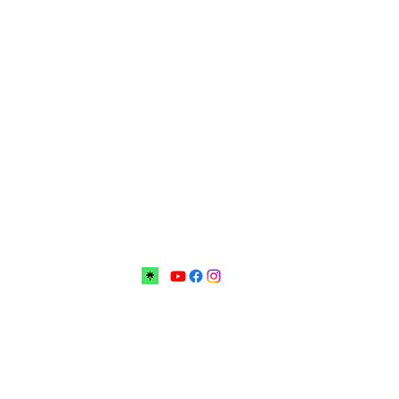
bovoi no Centro Educacional Grigori Grabovoi - F
mos e Condições Política da loja Política de Privacidade Conta