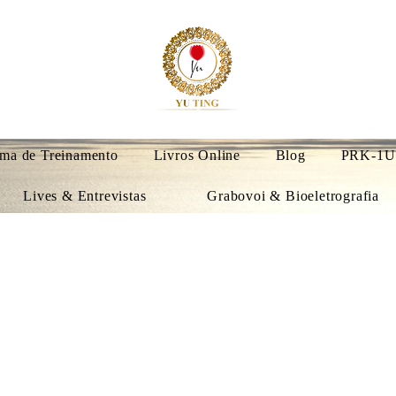
ma de Treinamento
Livros Online
Blog
PRK-1U
Lives & Entrevistas
Grabovoi & Bioeletrografia