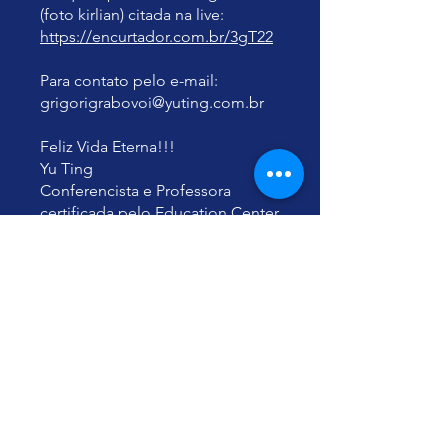
https://encurtador.com.br/3gT22
Para contato pelo e-mail:
grigorigrabovoi@yuting.com.br
Feliz Vida Eterna!!!
Yu Ting
Conferencista e Professora
certificada pelo Education Center
Grabovoi, Consultora, Lecture,
Agente, Tradutora GRABOVOI®
Вы также можете
присоединиться к марафону в
моб. приложении.
Перейти в
приложение