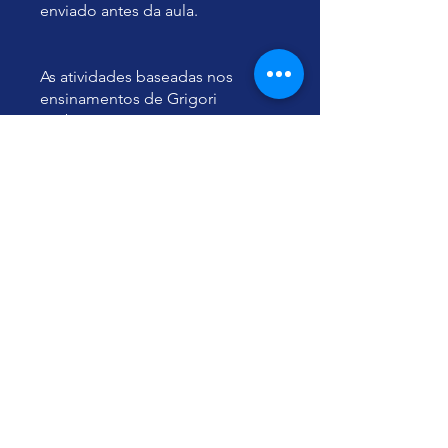
enviado antes da aula.
As atividades baseadas nos
ensinamentos de Grigori
Grabovoi têm caráter
educacional, amparado pelo
Artigo 26 da Declaração Universal
dos Direitos Humanos, e não
constituem prática médica nem
substituem atendimento
profissional de saúde.
Вы также можете
присоединиться к марафону в
моб. приложении.
Перейти в
приложение