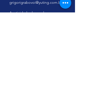
grigorigrabovoi@yuting.com.br
As atividades baseadas nos
ensinamentos de Grigori
Grabovoi têm caráter
educacional, amparado pelo
Artigo 26 da Declaração Universal
dos Direitos Humanos, e não
constituem prática médica nem
substituem atendimento
profissional de saúde.
Вы также можете
присоединиться к марафону в
моб. приложении.
Перейти в
приложение
Инструкторы