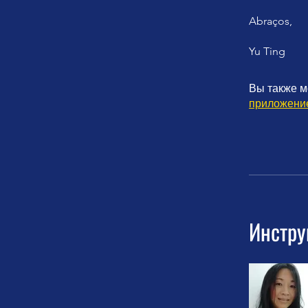
Abraços,
Yu Ting
Вы также м
приложени
Инстру