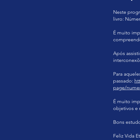
Neste progr
livro: Núme
É muito im
compreender
Após assist
interconexõ
Para aquele
passado:
ht
page/numer
É muito imp
objetivos e 
Bons estudo
Feliz Vida E