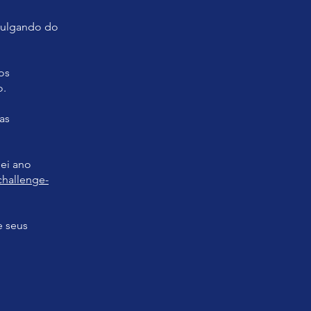
ivulgando do
os
o.
as
nei ano
challenge-
e seus