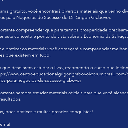
ama gratuito, você encontrará diversos materiais que venho d
ros para Negócios de Sucesso do Dr. Grigori Grabovoi.
portante compreender que para termos prosperidade precisam
 este conceito e ponto de vista sobre a Economia da Salvaçã
ir e praticar os materiais você começará a compreender melhor 
es que existem em tudo.
s que desejarem estudar o livro, recomendo o curso que lecio
tps://www.centroeducacionalgrigorigrabovoi-forumbrasil.com/
os-para-negocios-de-sucesso-grabovoi
ortante sempre estudar materiais oficiais para que você alcanc
resultados.
s, boas práticas e muitas grandes conquistas!
terna!