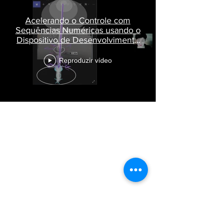
Acelerando o Controle com
Sequências Numéricas usando o
Dispositivo de Desenvolvimento
da Vida Eterna – PRK-1U”
Reproduzir vídeo
Cursos Grabovoi no Centro Educacional
Grigori Grabovoi - Fórum Brasil
Termos e Condições Política da loja Política
de Privacidade Contate-nos