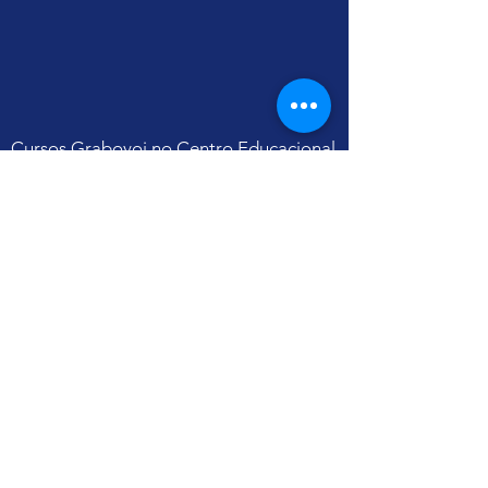
Cursos Grabovoi no Centro Educacional
Grigori Grabovoi - Fórum Brasil
Termos e Condições Política da loja Política
de Privacidade Contate-nos
Yu Ting
CNPJ
31.112.868
/0001-07
Alameda Terracota, 185 CJ 105 - Cerâmica
São Caetano do Sul - São Paulo
CEP
09531-190