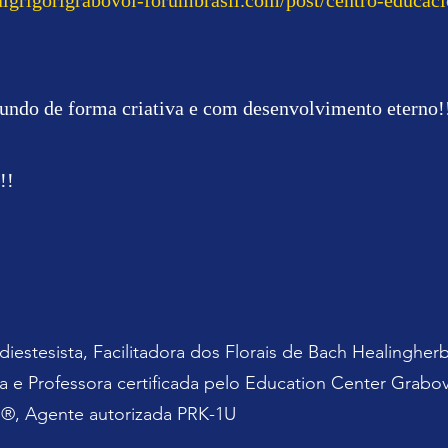
lgrigorigrabovoi-forumbrasil.com/post/centro-educaci
ndo de forma criativa e com desenvolvimento eterno!
!!
iestesista, Facilitadora dos Florais de Bach Healingherb
 e Professora certificada pelo Education Center Grabov
®, Agente autorizada PRK-1U