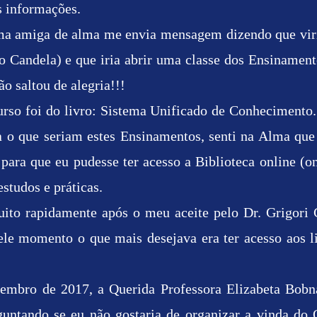
s informações.
a amiga de alma me envia mensagem dizendo que viri
no Candela) e que iria abrir uma classe dos Ensinamen
o saltou de alegria!!!
curso foi do livro: Sistema Unificado de Conhecimen
 o que seriam estes Ensinamentos, senti na Alma que
ara que eu pudesse ter acesso a Biblioteca online (ond
studos e práticas.
to rapidamente após o meu aceite pelo Dr. Grigori 
ele momento o que mais desejava era ter acesso aos l
embro de 2017, a Querida Professora Elizabeta Bobn
ntando se eu não gostaria de organizar a vinda do 