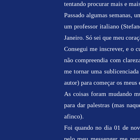
tentando procurar mais e mai
Passado algumas semanas, um
um professor italiano (Stefa
Janeiro. Só sei que meu coraçã
Consegui me inscrever, e o 
não compreendia com clareza
me tornar uma sublicenciada p
autor) para começar os meus e
As coisas foram mudando mui
para dar palestras (mas naqu
afinco).
Foi quando no dia 01 de nov
pelo meu messenger me pergu