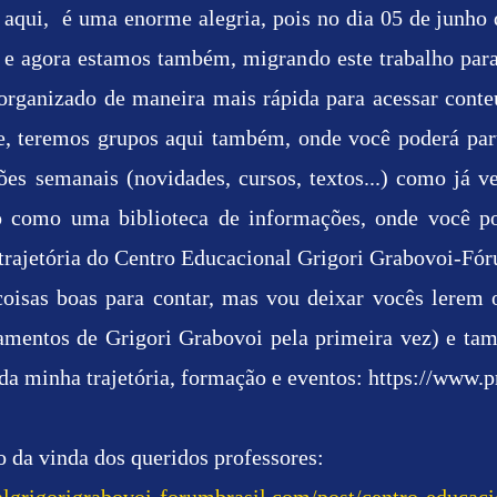
ê aqui, é uma enorme alegria, pois no dia 05 de junh
e agora estamos também, migrando este trabalho para 
 organizado de maneira mais rápida para acessar conteú
sive, teremos grupos aqui também, onde você poderá par
ões semanais (novidades, cursos, textos...) como já 
o como uma biblioteca de informações, onde você po
rajetória do Centro Educacional Grigori Grabovoi-Fór
 coisas boas para contar, mas vou deixar vocês lerem
amentos de Grigori Grabovoi pela primeira vez) e t
da minha trajetória, formação e eventos:
https://www.p
 da vinda dos queridos professores: