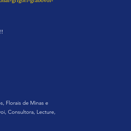
onal-grigori-grabovoi-
!!
s, Florais de Minas e
oi, Consultora, Lecture,