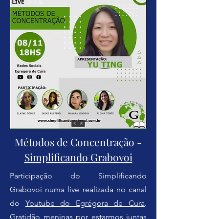
Métodos de Concentração -
Simplificando Grabovoi
Participação do Simplificando
Grabovoi numa live realizada no canal
do
Youtube do Egrégora de Cura
.
Gratidão meninas por estarmos juntas