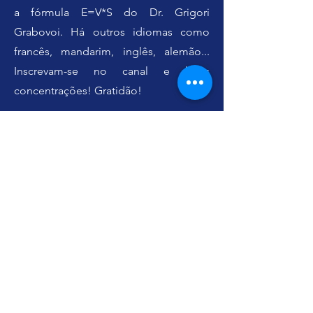
a fórmula E=V*S do Dr. Grigori
Grabovoi. Há outros idiomas como
francês, mandarim, inglês, alemão...
Inscrevam-se no canal e boas
concentrações! Gratidão!