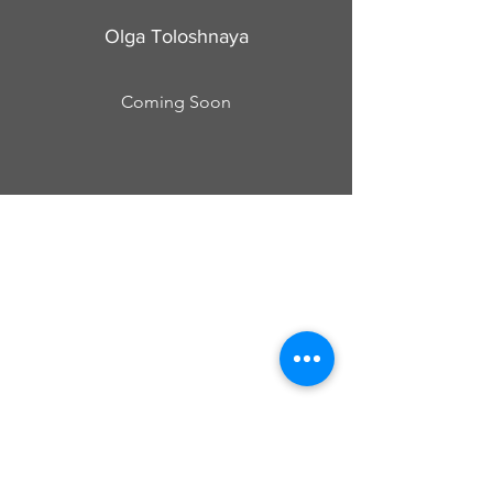
Olga Toloshnaya
Coming Soon
Cursos Grabovoi no Centro Educacional
Grigori Grabovoi - Fórum Brasil
Termos e Condições Política da loja Política
de Privacidade Contate-nos