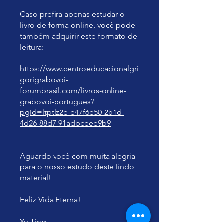
Caso prefira apenas estudar o
livro de forma online, você pode
também adquirir este formato de
leitura:
https://www.centroeducacionalgri
gorigrabovoi-
forumbrasil.com/livros-online-
grabovoi-portugues?
pgid=ltptlz2e-e47f6e50-2b1d-
4d26-88d7-91adbceee9b9
Aguardo você com muita alegria
para o nosso estudo deste lindo
material!
Feliz Vida Eterna!
Yu Ting