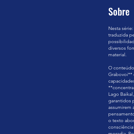
Sobre
Nesta série:
traduzida pe
possibilida
diversos fo
material.
O conteúdo 
Grabovoi** 
capacidades
**concentra
Lago Baikal,
garantidos p
assumirem a 
pensamento 
o texto abo
consciência
moradia. Por