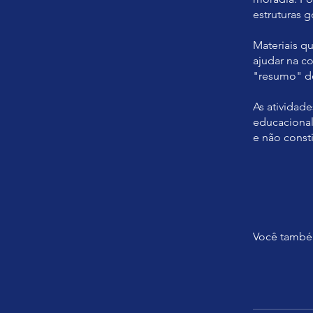
estruturas 
Materiais qu
ajudar na c
"resumo" do
As atividad
educacional
e não const
Você também