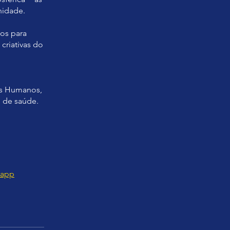
nidade.
vos para
criativas do
os Humanos,
 de saúde.
 app