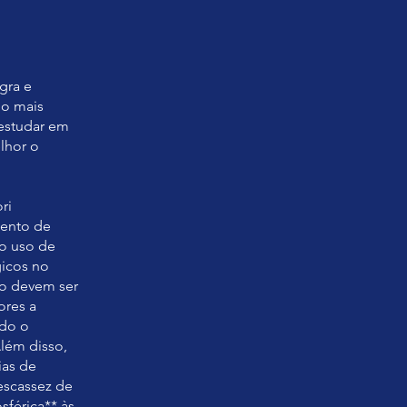
egra e
no mais
 estudar em
lhor o
ri
mento de
 o uso de
gicos no
glo devem ser
ores a
ndo o
Além disso,
ias de
escassez de
sférica** às