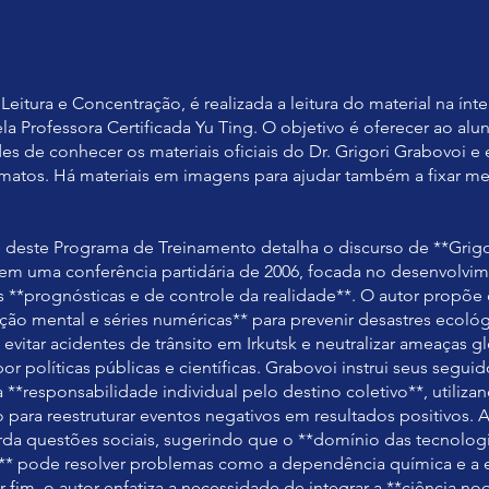
 Leitura e Concentração, é realizada a leitura do material na ínt
la Professora Certificada Yu Ting. O objetivo é oferecer ao alu
des de conhecer os materiais oficiais do Dr. Grigori Grabovoi e
rmatos. Há materiais em imagens para ajudar também a fixar me
deste Programa de Treinamento detalha o discurso de **Grigo
em uma conferência partidária de 2006, focada no desenvolvi
 **prognósticas e de controle da realidade**. O autor propõe
ção mental e séries numéricas** para prevenir desastres ecoló
 evitar acidentes de trânsito em Irkutsk e neutralizar ameaças 
or políticas públicas e científicas. Grabovoi instrui seus seguid
**responsabilidade individual pelo destino coletivo**, utiliza
para reestruturar eventos negativos em resultados positivos. 
rda questões sociais, sugerindo que o **domínio das tecnolog
** pode resolver problemas como a dependência química e a 
 fim, o autor enfatiza a necessidade de integrar a **ciência noo