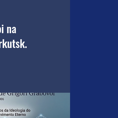
i na
rkutsk.