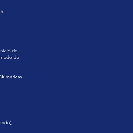
S.
início de
o medo do
s Numéricas
rado),