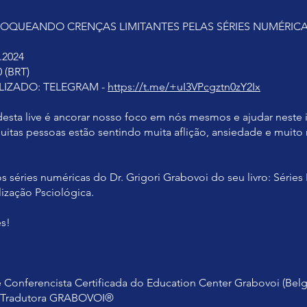
BLOQUEANDO CRENÇAS LIMITANTES PELAS SÉRIES NUMÉRICA
.2024
 (BRT)
LIZADO: TELEGRAM -
https://t.me/+uI3VPcgztn0zY2Ix
desta live é ancorar nosso foco em nós mesmos e ajudar neste 
itas pessoas estão sentindo muita aflição, ansiedade e muit
s séries numéricas do Dr. Grigori Grabovoi do seu livro: Série
ização Psciológica.
s!
e Conferencista Certificada do Education Center Grabovoi (Belg
, Tradutora GRABOVOI®