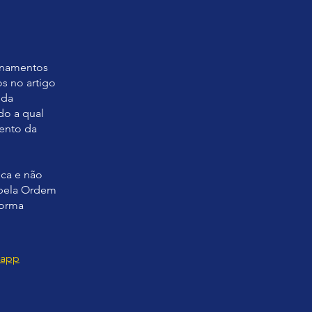
sinamentos
s no artigo
 da
do a qual
mento da
ca e não
 pela Ordem
forma
 app