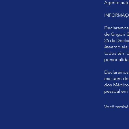
Agente auto
INFORMAÇÕ
Declaramos 
de Grigori 
26 da Decla
Assembleia 
todos têm d
personalid
Declaramos 
excluem de 
dos Médicos
pessoal em 
Você também