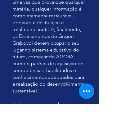
uma vez que prova que qualquer
matéria, qualquer informação é
completamente restaurável,
portanto a destruição é
totalmente inútil. E, finalmente,
os Ensinamentos de Grigori
Grabovoi devem ocupar o seu
lugar no sistema educativo do
futuro, começando AGORA,
como o padrão de aquisição de
competências, habilidades e
conhecimentos adequados para
a realização do desenvolvimento
sustentável.
Cadastre-se no site do
organizador do evento:
https://www.grigori-
grabovoi.academy