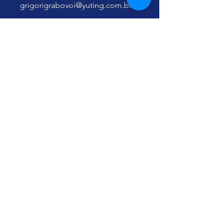
grigorigrabovoi@yuting.com.br
As atividades baseadas nos
ensinamentos de Grigori
Grabovoi têm caráter
educacional, amparado pelo
Artigo 26 da Declaração Universal
dos Direitos Humanos, e não
constituem prática médica nem
substituem atendimento
profissional de saúde.
Você também pode participar
desse programa pelo app
mobile.
Vá para o app
Instrutores