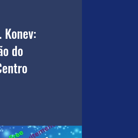
. Konev:
ão do
Centro