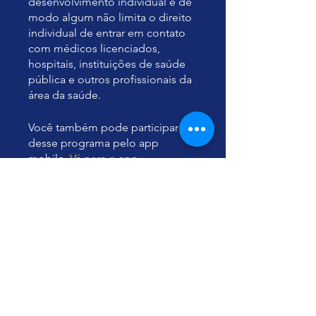
desenvolvimento individual e de
modo algum não limita o direito
individual de entrar em contato
com médicos licenciados,
hospitais, instituições de saúde
pública e outros profissionais da
área da saúde.
Você também pode participar
desse programa pelo app
mobile.
Vá para o app
Instrutores
Yu Ting