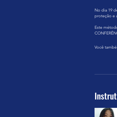
No dia 19 d
proteção e 
Este métod
CONFERÊNC
Você também
Instru