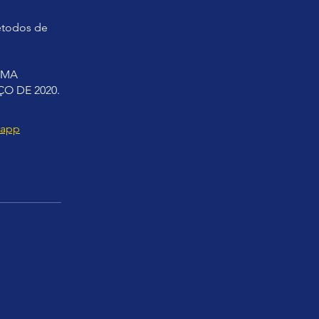
métodos de
 UMA
O DE 2020.
 app