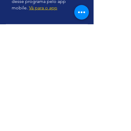
desse programa pelo app
mobile.
Vá para o app
Instrutores
Yu Ting
Preço
R$ 80,00
Compartilhar