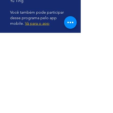
Yu Ting
Você também pode participar
desse programa pelo app
mobile.
Vá para o app
Instrutores
Yu Ting
Preço
Grátis