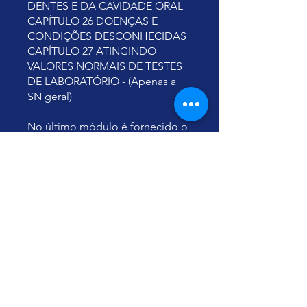
DENTES E DA CAVIDADE ORAL
CAPÍTULO 26 DOENÇAS E
CONDIÇÕES DESCONHECIDAS
CAPÍTULO 27 ATINGINDO
VALORES NORMAIS DE TESTES
DE LABORATÓRIO - (Apenas a
SN geral)
No último módulo é fornecido o
PDF do livro (EM INGLÊS):
Restauração do Organismo
Humano pela Concentração em
Números.
Feliz Vida Eterna!
Abraços,
Yu Ting