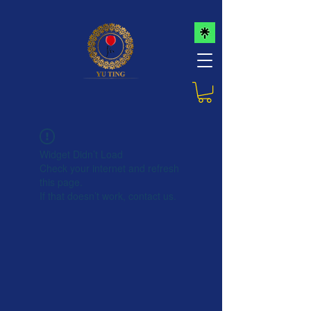
Widget Didn’t Load
Check your internet and refresh
this page.
If that doesn’t work, contact us.