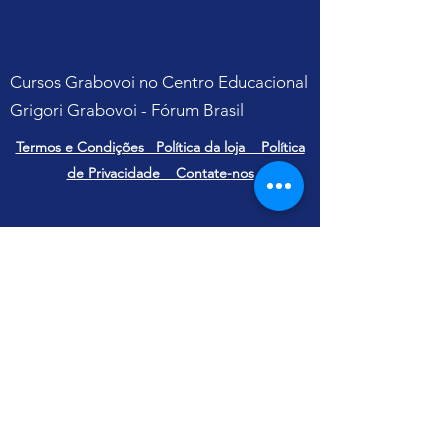
Cursos Grabovoi no Centro Educacional
Grigori Grabovoi - Fórum Brasil
Termos e Condições Política da loja Política
de Privacidade Contate-nos
Yu Ting
CNPJ
31.112.868
/0001-07
Alameda Terracota, 185 CJ 105 - Cerâmica
São Caetano do Sul - São Paulo
CEP
09531-190
E-mail:
contato@yuting.com.br