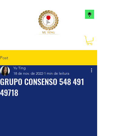
Post
Yu Ting
18 de nov. de 2022
1 min de leitura
GRUPO CONSENSO 548 491
49718