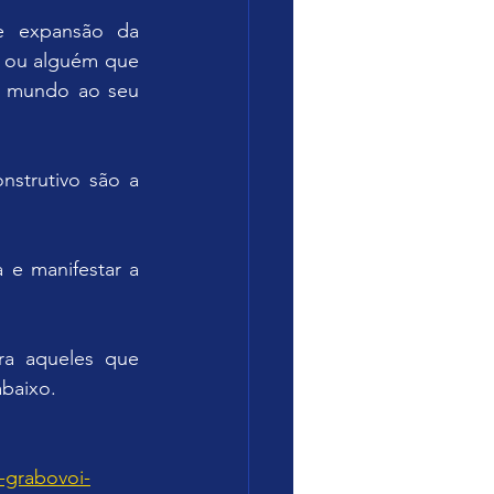
e expansão da 
 ou alguém que 
o mundo ao seu 
strutivo são a 
e manifestar a 
ra aqueles que 
abaixo.
-grabovoi-