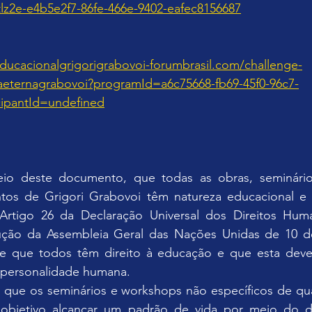
lz2e-e4b5e2f7-86fe-466e-9402-eafec8156687
ducacionalgrigorigrabovoi-forumbrasil.com/challenge-
aeternagrabovoi?programId=a6c75668-fb69-45f0-96c7-
cipantId=undefined
io deste documento, que todas as obras, seminário
tos de Grigori Grabovoi têm natureza educacional e 
rtigo 26 da Declaração Universal dos Direitos Huma
lução da Assembleia Geral das Nações Unidas de 10 
e que todos têm direito à educação e que esta deve 
 personalidade humana.
ue os seminários e workshops não específicos de qual
bjetivo alcançar um padrão de vida por meio do de