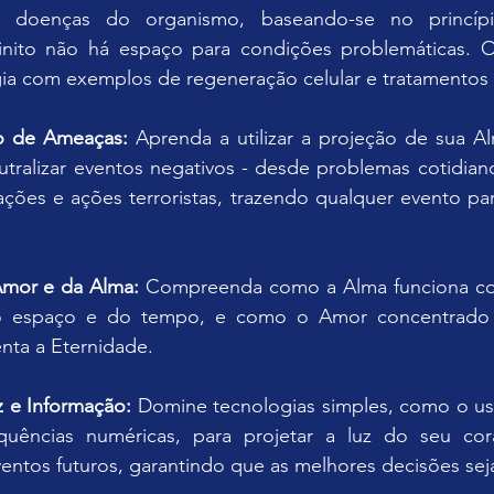
sar doenças do organismo, baseando-se no princí
inito não há espaço para condições problemáticas. O 
gia com exemplos de regeneração celular e tratamentos
ão de Ameaças:
 Aprenda a utilizar a projeção de sua Al
tralizar eventos negativos - desde problemas cotidiano
ções e ações terroristas, trazendo qualquer evento pa
mor e da Alma: 
Compreenda como a Alma funciona co
do espaço e do tempo, e como o Amor concentrado é
nta a Eternidade.
z e Informação: 
Domine tecnologias simples, como o uso
quências numéricas, para projetar a luz do seu cor
ventos futuros, garantindo que as melhores decisões se