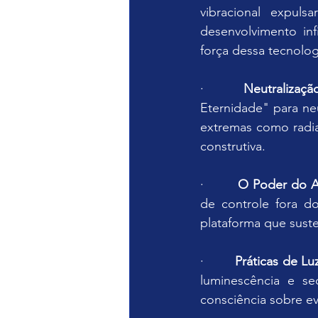
vibracional expul
desenvolvimento inf
força dessa tecnolo
·        
Neutralizaç
Eternidade" para neu
extremas como radia
construtiva.
·        
O Poder do A
de controle fora 
plataforma que suste
·        
Práticas de Lu
luminescência e se
consciência sobre e