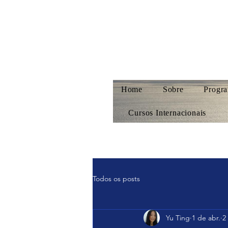
Home
Sobre
Progra
Cursos Internacionais
Todos os posts
Yu Ting
1 de abr.
2