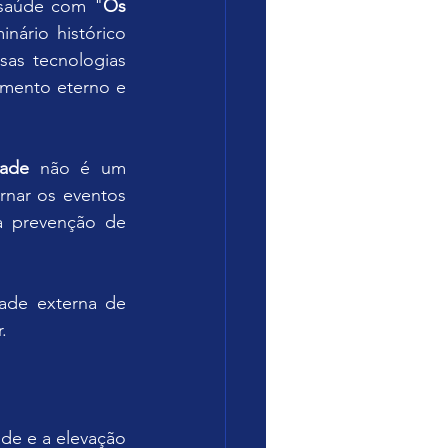
 saúde com "
Os 
nário histórico 
as tecnologias 
imento eterno e 
dade
 não é um 
nar os eventos 
a prevenção de 
ade externa de 
.
e e a elevação 