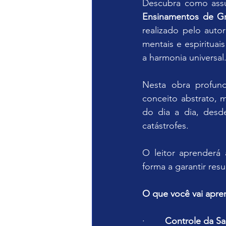
Descubra como assu
Ensinamentos de Gr
realizado pelo auto
mentais e espirituai
a harmonia universal
Nesta obra profun
conceito abstrato, 
do dia a dia, desd
catástrofes.
O leitor aprenderá 
forma a garantir res
O que você vai apren
·        
Controle da S