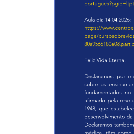
portugues?pgid=ltpt
Aula dia 14.04.2026:
https://www.centroe
page/cursosobrevid
80a9565180e0&parti
Feliz Vida Eterna!
Declaramos, por me
sobre os ensinamen
fundamentados no A
afirmado pela reso
1948, que estabelec
desenvolvimento da
Declaramos também q
médica, têm como o