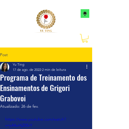
Post
Yu Ting
17 de ago. de 2022
2 min de leitura
Programa de Treinamento dos
Ensinamentos de Grigori
Grabovoi
Atualizado:
26 de fev.
https://www.youtube.com/watch?
v=jvMwHjZ05rY