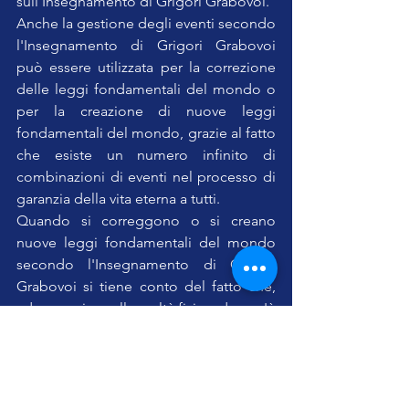
sull’Insegnamento di Grigori Grabovoi.
Anche la gestione degli eventi secondo 
l'Insegnamento di Grigori Grabovoi 
può essere utilizzata per la correzione 
delle leggi fondamentali del mondo o 
per la creazione di nuove leggi 
fondamentali del mondo, grazie al fatto 
che esiste un numero infinito di 
combinazioni di eventi nel processo di 
garanzia della vita eterna a tutti.
Quando si correggono o si creano 
nuove leggi fondamentali del mondo 
secondo l'Insegnamento di Grigori 
Grabovoi si tiene conto del fatto che, 
ad esempio, nella realtà fisica, dove c'è 
tutto ciò che è necessario dal punto di 
vista dell'ambiente fisico per la vita 
eterna di tutti, la correzione delle leggi 
fisiche del mondo non è necessaria.