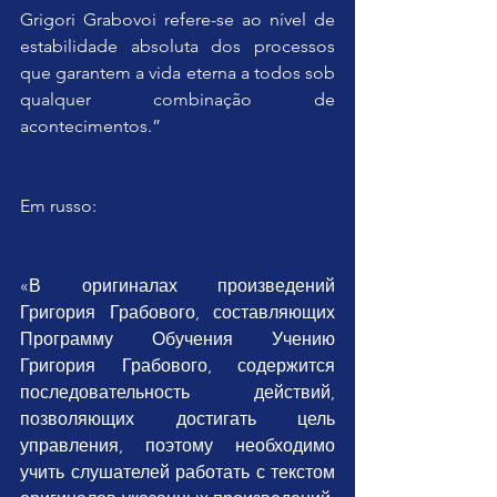
Grigori Grabovoi refere-se ao nível de 
estabilidade absoluta dos processos 
que garantem a vida eterna a todos sob 
qualquer combinação de 
acontecimentos.”
Em russo:
«В оригиналах произведений 
Григория Грабового, составляющих 
Программу Обучения Учению 
Григория Грабового, содержится 
последовательность действий, 
позволяющих достигать цель 
управления, поэтому необходимо 
учить слушателей работать с текстом 