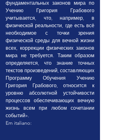
фундаментальных законов мира по 
Учению Григория Грабового 
учитывается, что, например, в 
физической реальности, где есть всё 
необходимое с точки зрения 
физической среды для вечной жизни 
всех, коррекции физических законов 
мира не требуется. Таким образом 
определяется, что знание точных 
текстов произведений, составляющих 
Программу Обучения Учению 
Григория Грабового, относится к 
уровню абсолютной устойчивости 
процессов обеспечивающих вечную 
жизнь всем при любом сочетании 
событий».
Em italiano: