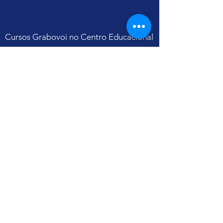
Cursos Grabovoi no Centro Educacional
Grigori Grabovoi - Fórum Brasil
Termos e Condições Política da loja Política
de Privacidade Contate-nos
Yu Ting
CNPJ
31.112.868
/0001-07
Alameda Terracota, 185 CJ 105 - Cerâmica
São Caetano do Sul - São Paulo
CEP
09531-190
E-mail:
contato@yuting.com.br